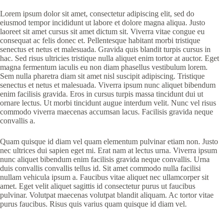
Lorem ipsum dolor sit amet, consectetur adipiscing elit, sed do
eiusmod tempor incididunt ut labore et dolore magna aliqua. Justo
laoreet sit amet cursus sit amet dictum sit. Viverra vitae congue eu
consequat ac felis donec et. Pellentesque habitant morbi tristique
senectus et netus et malesuada. Gravida quis blandit turpis cursus in
hac. Sed risus ultricies tristique nulla aliquet enim tortor at auctor. Eget
magna fermentum iaculis eu non diam phasellus vestibulum lorem.
Sem nulla pharetra diam sit amet nisl suscipit adipiscing. Tristique
senectus et netus et malesuada. Viverra ipsum nunc aliquet bibendum
enim facilisis gravida. Eros in cursus turpis massa tincidunt dui ut
ornare lectus. Ut morbi tincidunt augue interdum velit. Nunc vel risus
commodo viverra maecenas accumsan lacus. Facilisis gravida neque
convallis a.
Quam quisque id diam vel quam elementum pulvinar etiam non. Justo
nec ultrices dui sapien eget mi. Erat nam at lectus urna. Viverra ipsum
nunc aliquet bibendum enim facilisis gravida neque convallis. Urna
duis convallis convallis tellus id. Sit amet commodo nulla facilisi
nullam vehicula ipsum a. Faucibus vitae aliquet nec ullamcorper sit
amet. Eget velit aliquet sagittis id consectetur purus ut faucibus
pulvinar. Volutpat maecenas volutpat blandit aliquam. Ac tortor vitae
purus faucibus. Risus quis varius quam quisque id diam vel.