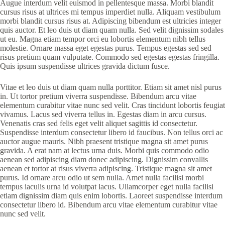
Augue interdum velit euismod in pellentesque massa. Morbi blandit
cursus risus at ultrices mi tempus imperdiet nulla. Aliquam vestibulum
morbi blandit cursus risus at. Adipiscing bibendum est ultricies integer
quis auctor. Et leo duis ut diam quam nulla. Sed velit dignissim sodales
ut eu. Magna etiam tempor orci eu lobortis elementum nibh tellus
molestie. Ornare massa eget egestas purus. Tempus egestas sed sed
risus pretium quam vulputate. Commodo sed egestas egestas fringilla.
Quis ipsum suspendisse ultrices gravida dictum fusce.
Vitae et leo duis ut diam quam nulla porttitor. Etiam sit amet nisl purus
in. Ut tortor pretium viverra suspendisse. Bibendum arcu vitae
elementum curabitur vitae nunc sed velit. Cras tincidunt lobortis feugiat
vivamus. Lacus sed viverra tellus in. Egestas diam in arcu cursus.
Venenatis cras sed felis eget velit aliquet sagittis id consectetur.
Suspendisse interdum consectetur libero id faucibus. Non tellus orci ac
auctor augue mauris. Nibh praesent tristique magna sit amet purus
gravida. A erat nam at lectus urna duis. Morbi quis commodo odio
aenean sed adipiscing diam donec adipiscing. Dignissim convallis
aenean et tortor at risus viverra adipiscing. Tristique magna sit amet
purus. Id ornare arcu odio ut sem nulla. Amet nulla facilisi morbi
tempus iaculis urna id volutpat lacus. Ullamcorper eget nulla facilisi
etiam dignissim diam quis enim lobortis. Laoreet suspendisse interdum
consectetur libero id. Bibendum arcu vitae elementum curabitur vitae
nunc sed velit.