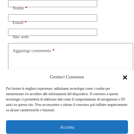
Nome
*
Email
*
Sito web
Aggiungi commento
*
Gestisci Consenso
Per fornire le migliori esperienze, utilizziamo tecnologie come i cookie per
memorizzare e/o accedere alle informazioni del dispositivo. Il consenso a queste
tecnologie ci permetterà di elaborare dati come il comportamento di navigazione o ID
unici su questo sito. Non acconsentire o ritirare il consenso può influire negativamente
su alcune caratteristiche e funzioni.
Salva il mio nome, email e sito web in questo browser per la
prossima volta che commento.
Accetta