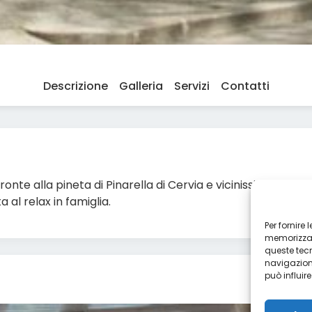
Descrizione
Galleria
Servizi
Contatti
 fronte alla pineta di Pinarella di Cervia e vicinissimo al mar
 al relax in famiglia.
Per fornire
memorizzare
queste tec
navigazione
può influir